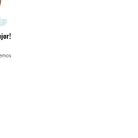
jor!
nemos