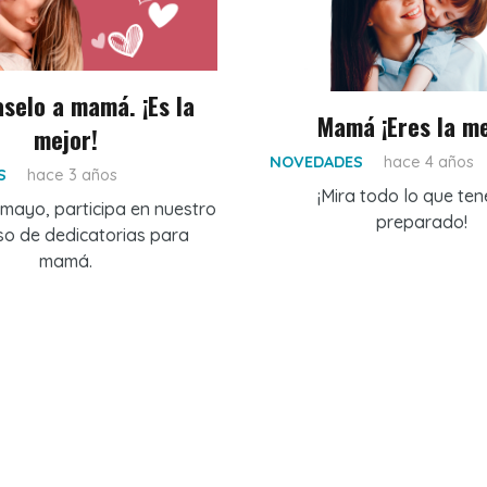
selo a mamá. ¡Es la
Mamá ¡Eres la me
mejor!
NOVEDADES
hace 4 años
S
hace 3 años
¡Mira todo lo que te
e mayo, participa en nuestro
preparado!
so de dedicatorias para
mamá.