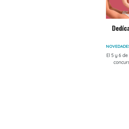
Dedíca
NOVEDADE
El 5 y 6 d
concur