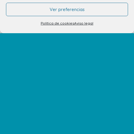
Cine y Ocio
Ver preferencias
Servicios
Política de cookies
Aviso legal
Eventos y Novedades
Contacto
Contacto
Alquiler de locales
Alquiler de stands
Tu opinión nos importa
Trabaja con nosotros
Preguntas Frecuentes