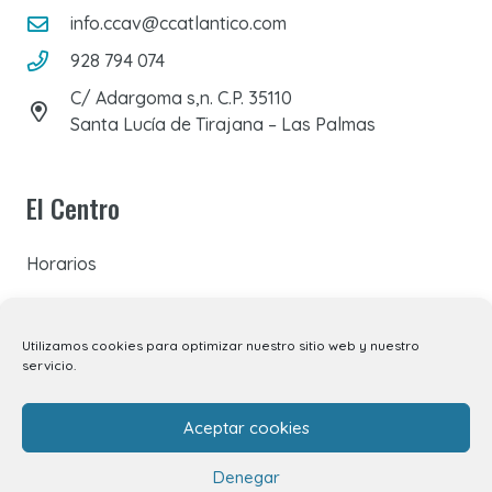
info.ccav@ccatlantico.com
928 794 074
C/ Adargoma s,n. C.P. 35110
Santa Lucía de Tirajana – Las Palmas
El Centro
Horarios
Cómo llegar
Utilizamos cookies para optimizar nuestro sitio web y nuestro
Plano del Centro
servicio.
Tiendas
Aceptar cookies
Restaurantes
Denegar