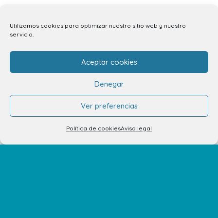
Servicios
Utilizamos cookies para optimizar nuestro sitio web y nuestro
Eventos y Novedades
servicio.
Aceptar cookies
Contacto
Denegar
Contacto
Ver preferencias
Alquiler de locales
Política de cookies
Aviso legal
Alquiler de stands
Tu opinión nos importa
Trabaja con nosotros
Preguntas Frecuentes