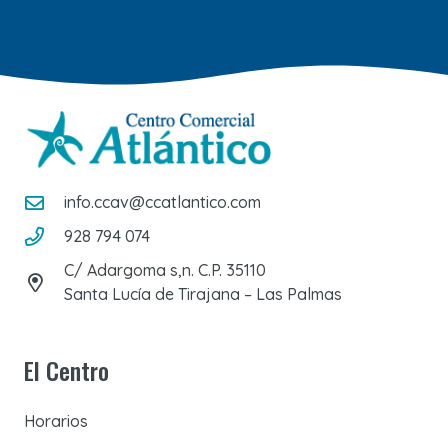
info.ccav@ccatlantico.com
928 794 074
C/ Adargoma s,n. C.P. 35110
Santa Lucía de Tirajana – Las Palmas
El Centro
Horarios