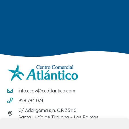
info.ccav@ccatlantico.com
928 794 074
C/ Adargoma s,n. C.P. 35110
Santa Lucía de Tirajana – Las Palmas