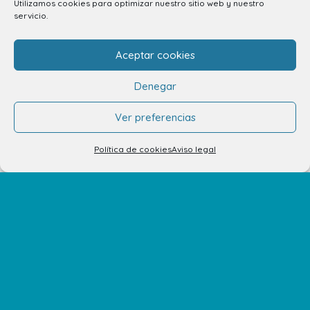
Utilizamos cookies para optimizar nuestro sitio web y nuestro
servicio.
El Centro
Aceptar cookies
Horarios
Denegar
Cómo llegar
Ver preferencias
Plano del Centro
Tiendas
Política de cookies
Aviso legal
Restaurantes
Cine y Ocio
Servicios
Eventos y Novedades