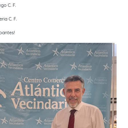
go C. F.
ria C. F.
ipantes!