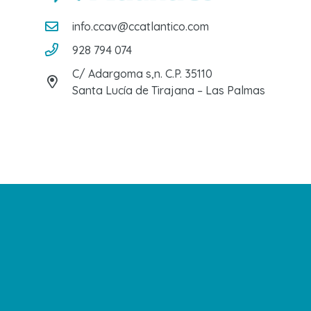
info.ccav@ccatlantico.com
928 794 074
C/ Adargoma s,n. C.P. 35110
Santa Lucía de Tirajana – Las Palmas
No te pierdas nuestras novedades
Suscríbete a nuestra newsletter para
recibir todas las novedades en tu correo