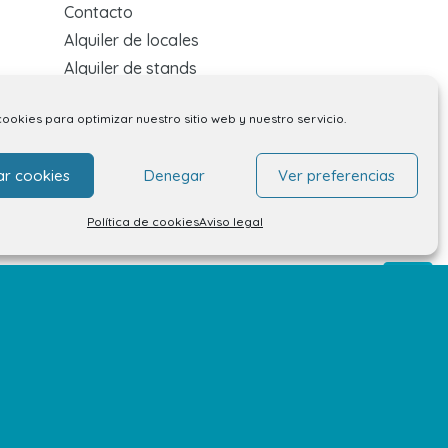
Contacto
Alquiler de locales
Alquiler de stands
Tu opinión nos importa
cookies para optimizar nuestro sitio web y nuestro servicio.
Trabaja con nosotros
Preguntas Frecuentes
ar cookies
Denegar
Ver preferencias
Política de cookies
Aviso legal