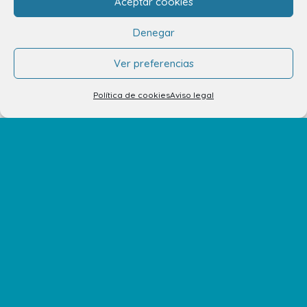
Aceptar cookies
Cómo llegar
Denegar
Plano del Centro
Ver preferencias
Tiendas
Política de cookies
Aviso legal
Restaurantes
Cine y Ocio
Servicios
Eventos y Novedades
Contacto
Contacto