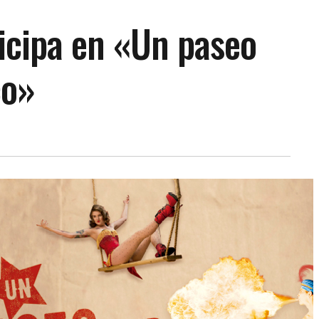
icipa en «Un paseo
co»