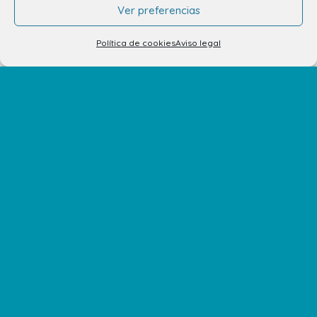
Ver preferencias
Alquiler de stands
Política de cookies
Aviso legal
Tu opinión nos importa
Trabaja con nosotros
Preguntas Frecuentes
No te pierdas nuestras novedades
Suscríbete a nuestra newsletter para recibir todas las
novedades en tu correo electrónico o síguenos en
nuestras redes sociales.