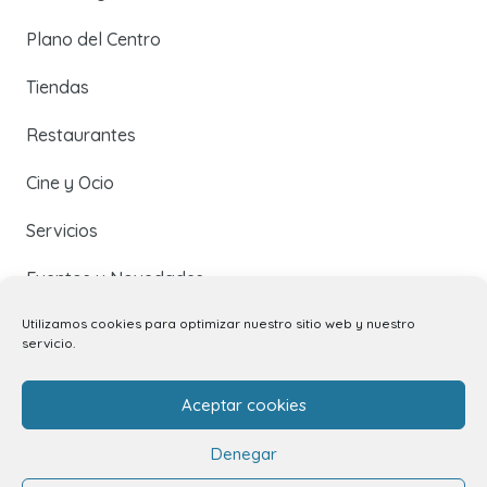
Plano del Centro
Tiendas
Restaurantes
Cine y Ocio
Servicios
Eventos y Novedades
Utilizamos cookies para optimizar nuestro sitio web y nuestro
servicio.
Contacto
Aceptar cookies
Contacto
Denegar
Alquiler de locales