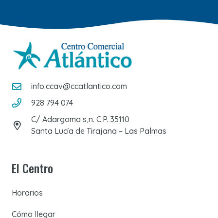
info.ccav@ccatlantico.com
928 794 074
C/ Adargoma s,n. C.P. 35110
Santa Lucía de Tirajana – Las Palmas
El Centro
Horarios
Cómo llegar