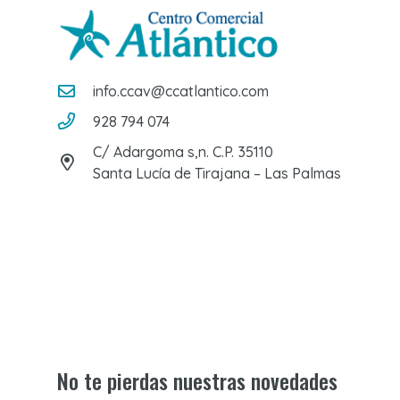
info.ccav@ccatlantico.com
928 794 074
C/ Adargoma s,n. C.P. 35110
Santa Lucía de Tirajana – Las Palmas
No te pierdas nuestras novedades