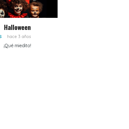
Halloween
S
hace 3 años
¡Qué miedito!