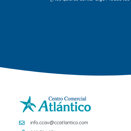
info.ccav@ccatlantico.com