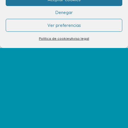
Eventos y Novedades
Denegar
Ver preferencias
Contacto
Política de cookies
Aviso legal
Contacto
Alquiler de locales
Alquiler de stands
Tu opinión nos importa
Trabaja con nosotros
Preguntas Frecuentes