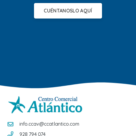
CUÉNTANOSLO AQUÍ
info.ccav@ccatlantico.com
928 794 074