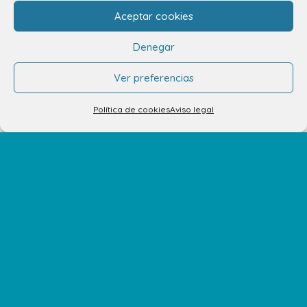
Contacto
Aceptar cookies
Contacto
Denegar
Alquiler de locales
Ver preferencias
Alquiler de stands
Política de cookies
Aviso legal
Tu opinión nos importa
Trabaja con nosotros
Preguntas Frecuentes
No te pierdas nuestras novedades
Suscríbete a nuestra newsletter para recibir todas las
novedades en tu correo electrónico o síguenos en