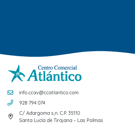
info.ccav@ccatlantico.com
928 794 074
C/ Adargoma s,n. C.P. 35110
Santa Lucía de Tirajana – Las Palmas