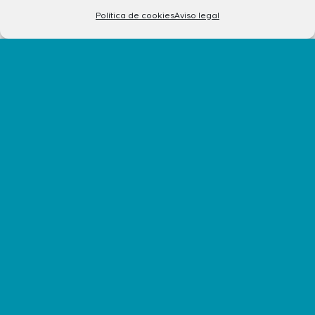
Política de cookies
Aviso legal
El Centro
Horarios
Cómo llegar
Plano del Centro
Tiendas
Restaurantes
Cine y Ocio
Servicios
Eventos y Novedades