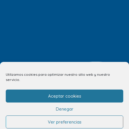
Utilizamos cookies para optimizar nuestro sitio web y nuestro
servicio.
Aceptar cookies
info.ccav@ccatlantico.com
Denegar
928 794 074
C/ Adargoma s,n. C.P. 35110
Ver preferencias
Santa Lucía de Tirajana – Las Palmas