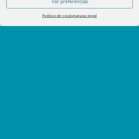
Ver preferencias
Alquiler de stands
Tu opinión nos importa
Política de cookies
Aviso legal
Trabaja con nosotros
Preguntas Frecuentes
No te pierdas nuestras novedades
Suscríbete a nuestra newsletter para recibir todas las
novedades en tu correo electrónico o síguenos en
nuestras redes sociales.