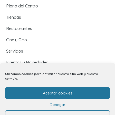
Plano del Centro
Tiendas
Restaurantes
Cine y Ocio
Servicios
Eventos y Novedades
Utilizamos cookies para optimizar nuestro sitio web y nuestro
servicio.
Contacto
Aceptar cookies
Contacto
Denegar
Alquiler de locales