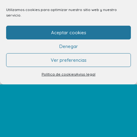
Servicios
Utilizamos cookies para optimizar nuestro sitio web y nuestro
Eventos y Novedades
servicio.
Aceptar cookies
Contacto
Denegar
Contacto
Ver preferencias
Alquiler de locales
Política de cookies
Aviso legal
Alquiler de stands
Tu opinión nos importa
Trabaja con nosotros
Preguntas Frecuentes