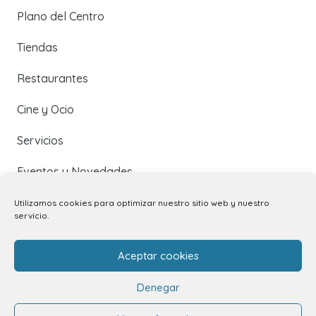
Plano del Centro
Tiendas
Restaurantes
Cine y Ocio
Servicios
Eventos y Novedades
Utilizamos cookies para optimizar nuestro sitio web y nuestro
servicio.
Contacto
Aceptar cookies
Contacto
Denegar
Alquiler de locales