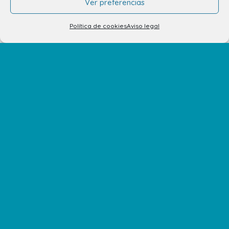
Ver preferencias
Alquiler de stands
Tu opinión nos importa
Política de cookies
Aviso legal
Trabaja con nosotros
Preguntas Frecuentes
No te pierdas nuestras novedades
Suscríbete a nuestra newsletter para recibir todas las
novedades en tu correo electrónico o síguenos en
nuestras redes sociales.