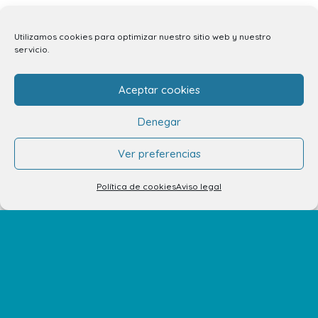
Servicios
Utilizamos cookies para optimizar nuestro sitio web y nuestro
Eventos y Novedades
servicio.
Aceptar cookies
Contacto
Denegar
Contacto
Ver preferencias
Alquiler de locales
Política de cookies
Aviso legal
Alquiler de stands
Tu opinión nos importa
Trabaja con nosotros
Preguntas Frecuentes