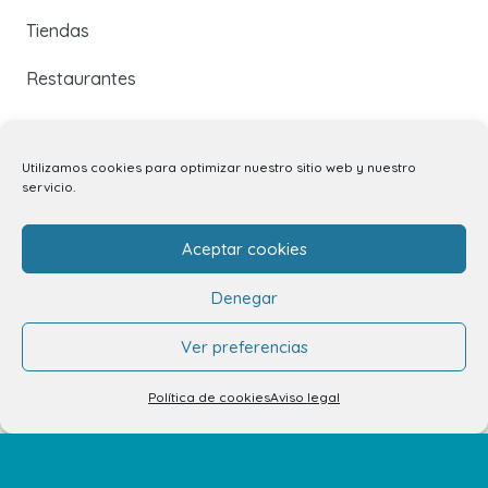
Tiendas
Restaurantes
Cine y Ocio
Utilizamos cookies para optimizar nuestro sitio web y nuestro
Servicios
servicio.
Eventos y Novedades
Aceptar cookies
Contacto
Denegar
Ver preferencias
Contacto
Política de cookies
Aviso legal
Alquiler de locales
Alquiler de stands