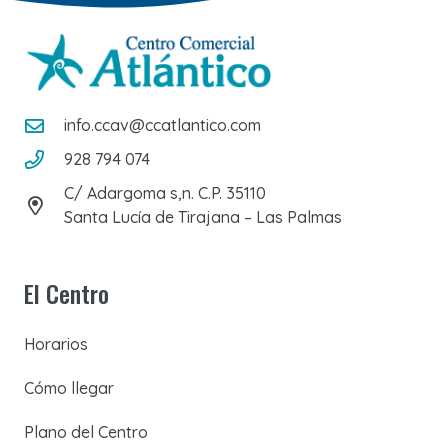
info.ccav@ccatlantico.com
928 794 074
C/ Adargoma s,n. C.P. 35110
Santa Lucía de Tirajana – Las Palmas
El Centro
Horarios
Cómo llegar
Plano del Centro