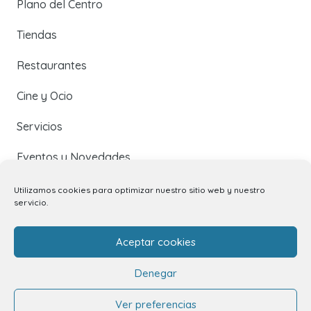
Plano del Centro
Tiendas
Restaurantes
Cine y Ocio
Servicios
Eventos y Novedades
Utilizamos cookies para optimizar nuestro sitio web y nuestro
Contacto
servicio.
Aceptar cookies
Contacto
Denegar
Alquiler de locales
Ver preferencias
Alquiler de stands