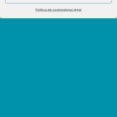
Tu opinión nos importa
Política de cookies
Aviso legal
Trabaja con nosotros
Preguntas Frecuentes
No te pierdas nuestras novedades
Suscríbete a nuestra newsletter para recibir todas las
novedades en tu correo electrónico o síguenos en
nuestras redes sociales.
©2026 Centro Comercial Atlántico.