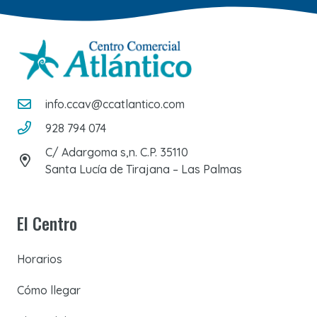
info.ccav@ccatlantico.com
928 794 074
C/ Adargoma s,n. C.P. 35110
Santa Lucía de Tirajana – Las Palmas
El Centro
Horarios
Cómo llegar