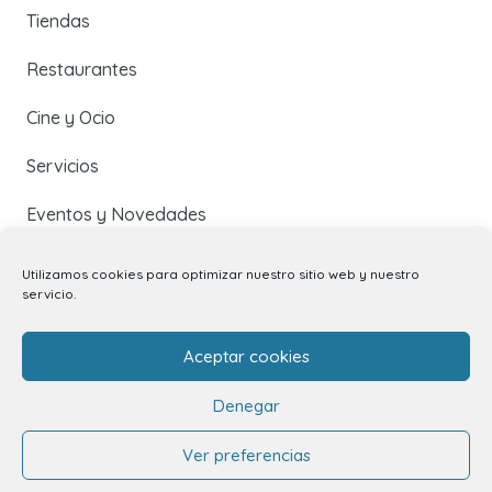
Tiendas
Restaurantes
Cine y Ocio
Servicios
Eventos y Novedades
Utilizamos cookies para optimizar nuestro sitio web y nuestro
Contacto
servicio.
Contacto
Aceptar cookies
Alquiler de locales
Denegar
Alquiler de stands
Ver preferencias