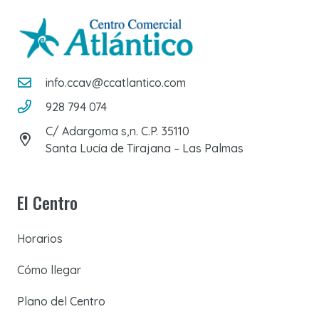
info.ccav@ccatlantico.com
928 794 074
C/ Adargoma s,n. C.P. 35110
Santa Lucía de Tirajana – Las Palmas
El Centro
Horarios
Cómo llegar
Plano del Centro