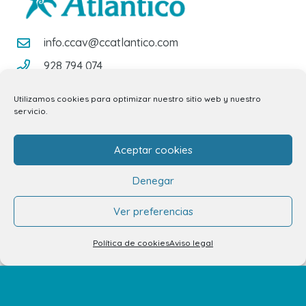
info.ccav@ccatlantico.com
928 794 074
C/ Adargoma s,n. C.P. 35110
Utilizamos cookies para optimizar nuestro sitio web y nuestro
Santa Lucía de Tirajana – Las Palmas
servicio.
Aceptar cookies
El Centro
Denegar
Horarios
Ver preferencias
Cómo llegar
Política de cookies
Aviso legal
Plano del Centro
Tiendas