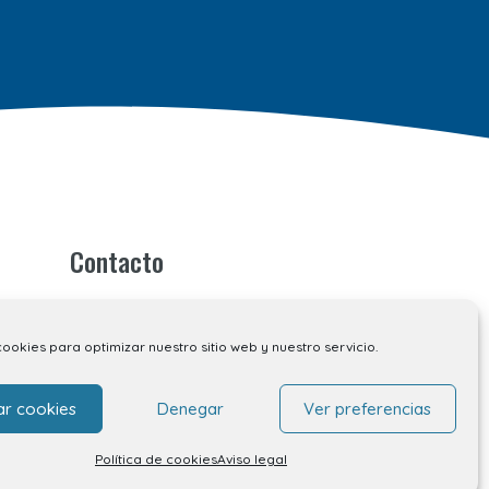
Contacto
Contacto
Alquiler de locales
cookies para optimizar nuestro sitio web y nuestro servicio.
Alquiler de stands
Tu opinión nos importa
ar cookies
Denegar
Ver preferencias
Trabaja con nosotros
Política de cookies
Aviso legal
Preguntas Frecuentes