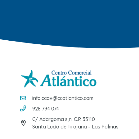
info.ccav@ccatlantico.com
928 794 074
C/ Adargoma s,n. C.P. 35110
Santa Lucía de Tirajana – Las Palmas