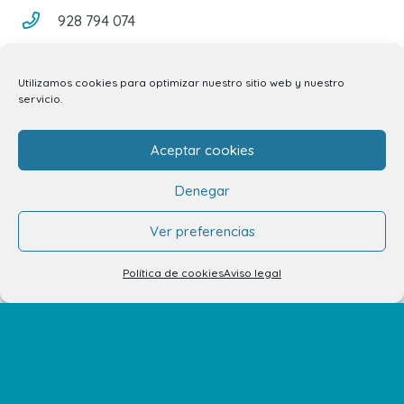
928 794 074
C/ Adargoma s,n. C.P. 35110
Santa Lucía de Tirajana – Las Palmas
Utilizamos cookies para optimizar nuestro sitio web y nuestro
servicio.
El Centro
Aceptar cookies
Horarios
Denegar
Cómo llegar
Ver preferencias
Plano del Centro
Política de cookies
Aviso legal
Tiendas
Restaurantes
Cine y Ocio