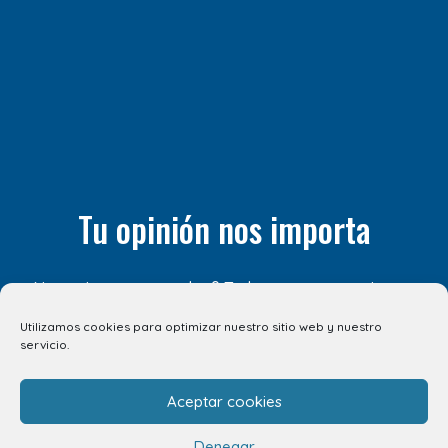
Tu opinión nos importa
¿Nos quieres contar algo? Todos tus comentarios son
importantes para nosotros. ¡Compártelos! Estaremos
Utilizamos cookies para optimizar nuestro sitio web y nuestro
encantados de escucharte.
servicio.
CUÉNTANOSLO AQUÍ
Aceptar cookies
Denegar