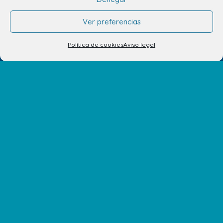
Ver preferencias
Política de cookies
Aviso legal
info.ccav@ccatlantico.com
928 794 074