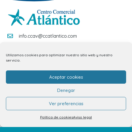
info.ccav@ccatlantico.com
928 794 074
Utilizamos cookies para optimizar nuestro sitio web y nuestro
C/ Adargoma s,n. C.P. 35110
servicio.
Santa Lucía de Tirajana – Las Palmas
Aceptar cookies
El Centro
Denegar
Horarios
Ver preferencias
Cómo llegar
Política de cookies
Aviso legal
Plano del Centro