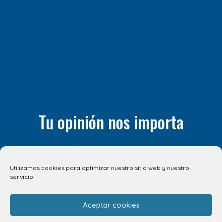
Tu opinión nos importa
¿Nos quieres contar algo? Todos tus comentarios son
importantes para nosotros. ¡Compártelos! Estaremos
Utilizamos cookies para optimizar nuestro sitio web y nuestro
encantados de escucharte.
servicio.
CUÉNTANOSLO AQUÍ
Aceptar cookies