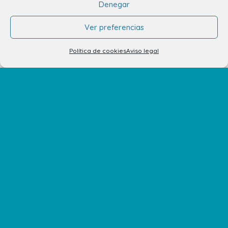
Denegar
Ver preferencias
info.ccav@ccatlantico.com
928 794 074
Política de cookies
Aviso legal
C/ Adargoma s,n. C.P. 35110
Santa Lucía de Tirajana – Las Palmas
El Centro
Horarios
Cómo llegar
Plano del Centro
Tiendas