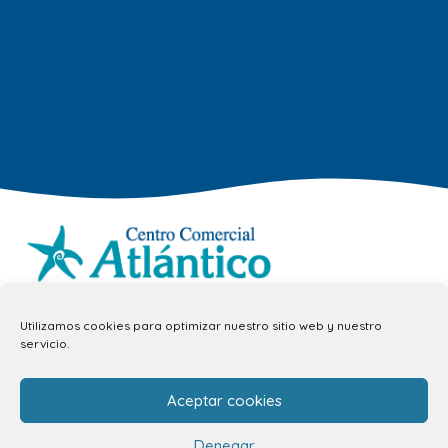
info.ccav@ccatlantico.com
Utilizamos cookies para optimizar nuestro sitio web y nuestro
servicio.
928 794 074
C/ Adargoma s,n. C.P. 35110
Aceptar cookies
Santa Lucía de Tirajana – Las Palmas
Denegar