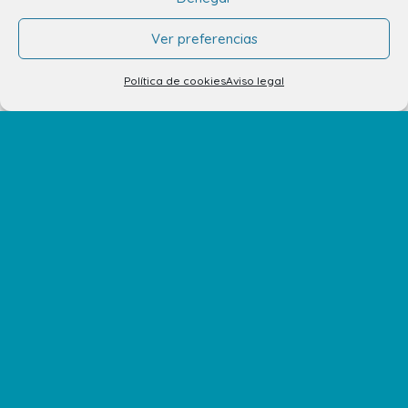
El Centro
Ver preferencias
Horarios
Política de cookies
Aviso legal
Cómo llegar
Plano del Centro
Tiendas
Restaurantes
Cine y Ocio
Servicios
Eventos y Novedades