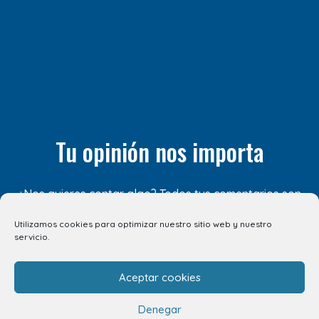
Tu opinión nos importa
¿Nos quieres contar algo? Todos tus comentarios son
importantes para nosotros. ¡Compártelos! Estaremos
Utilizamos cookies para optimizar nuestro sitio web y nuestro
encantados de escucharte.
servicio.
CUÉNTANOSLO AQUÍ
Aceptar cookies
Denegar