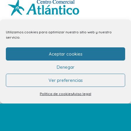
info.ccav@ccatlantico.com
Utilizamos cookies para optimizar nuestro sitio web y nuestro
928 794 074
servicio.
C/ Adargoma s,n. C.P. 35110
Santa Lucía de Tirajana – Las Palmas
Aceptar cookies
Denegar
El Centro
Ver preferencias
Horarios
Política de cookies
Aviso legal
Cómo llegar
Plano del Centro
Tiendas