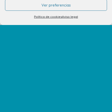
Ver preferencias
El Centro
Política de cookies
Aviso legal
Horarios
Cómo llegar
Plano del Centro
Tiendas
Restaurantes
Cine y Ocio
Servicios
Eventos y Novedades