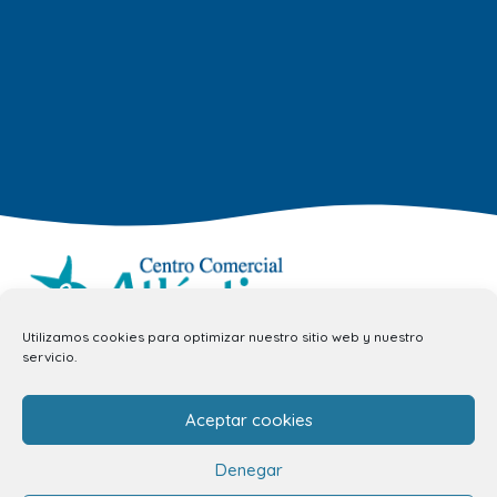
Utilizamos cookies para optimizar nuestro sitio web y nuestro
info.ccav@ccatlantico.com
servicio.
928 794 074
Aceptar cookies
C/ Adargoma s,n. C.P. 35110
Santa Lucía de Tirajana – Las Palmas
Denegar