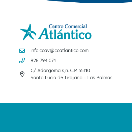
info.ccav@ccatlantico.com
928 794 074
C/ Adargoma s,n. C.P. 35110
Santa Lucía de Tirajana – Las Palmas