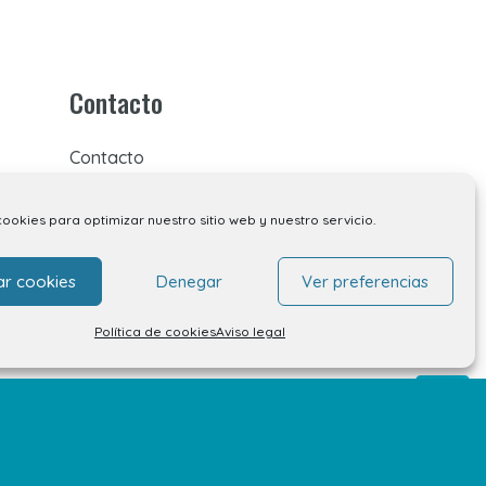
Contacto
Contacto
Alquiler de locales
Alquiler de stands
cookies para optimizar nuestro sitio web y nuestro servicio.
Tu opinión nos importa
Trabaja con nosotros
ar cookies
Denegar
Ver preferencias
Preguntas Frecuentes
Política de cookies
Aviso legal