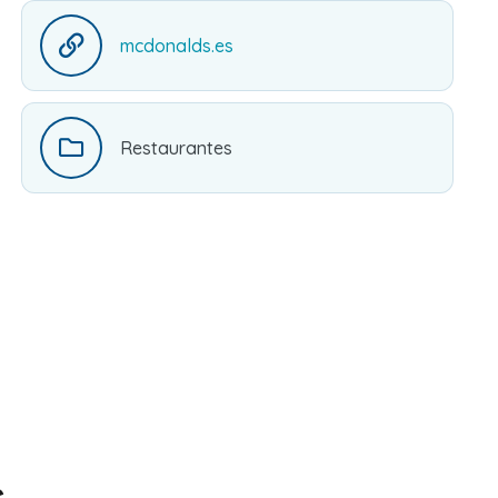
mcdonalds.es
Restaurantes
s