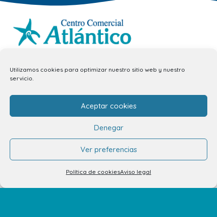
info.ccav@ccatlantico.com
Utilizamos cookies para optimizar nuestro sitio web y nuestro
928 794 074
servicio.
C/ Adargoma s,n. C.P. 35110
Aceptar cookies
Santa Lucía de Tirajana – Las Palmas
Denegar
El Centro
Ver preferencias
Horarios
Política de cookies
Aviso legal
Cómo llegar
Plano del Centro