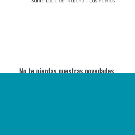
Santa Lucía de Tirajana – Las Palmas
No te pierdas nuestras novedades
Suscríbete a nuestra newsletter para
recibir todas las novedades en tu correo
electrónico o síguenos en nuestras redes
sociales.