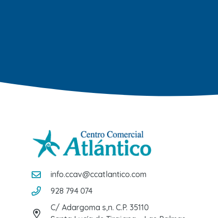
info.ccav@ccatlantico.com
928 794 074
C/ Adargoma s,n. C.P. 35110