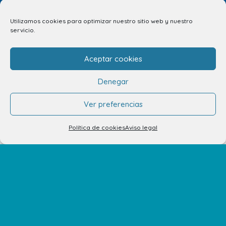
Utilizamos cookies para optimizar nuestro sitio web y nuestro
servicio.
Aceptar cookies
Denegar
info.ccav@ccatlantico.com
Ver preferencias
928 794 074
C/ Adargoma s,n. C.P. 35110
Política de cookies
Aviso legal
Santa Lucía de Tirajana – Las Palmas
El Centro
Horarios