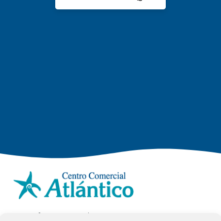
info.ccav@ccatlantico.com