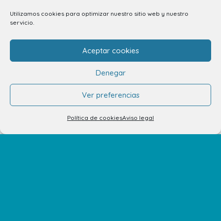
928 794 074
Utilizamos cookies para optimizar nuestro sitio web y nuestro
servicio.
C/ Adargoma s,n. C.P. 35110
Santa Lucía de Tirajana – Las Palmas
Aceptar cookies
Denegar
El Centro
Ver preferencias
Horarios
Política de cookies
Aviso legal
Cómo llegar
Plano del Centro
Tiendas
Restaurantes
Cine y Ocio