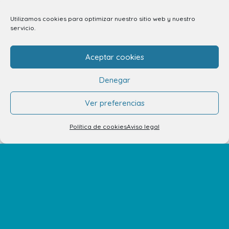
Utilizamos cookies para optimizar nuestro sitio web y nuestro
servicio.
info.ccav@ccatlantico.com
Aceptar cookies
928 794 074
Denegar
C/ Adargoma s,n. C.P. 35110
Santa Lucía de Tirajana – Las Palmas
Ver preferencias
Política de cookies
Aviso legal
El Centro
Horarios
Cómo llegar
Plano del Centro
Tiendas