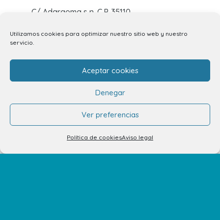
C/ Adargoma s,n. C.P. 35110
Santa Lucía de Tirajana – Las Palmas
Utilizamos cookies para optimizar nuestro sitio web y nuestro
servicio.
El Centro
Aceptar cookies
Horarios
Denegar
Cómo llegar
Ver preferencias
Plano del Centro
Política de cookies
Aviso legal
Tiendas
Restaurantes
Cine y Ocio
Servicios