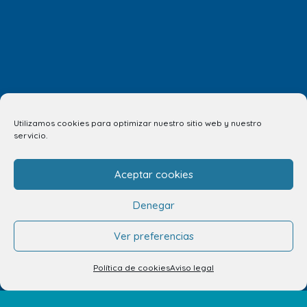
Tu opinión nos importa
Utilizamos cookies para optimizar nuestro sitio web y nuestro
servicio.
¿Nos quieres contar algo? Todos tus comentarios son
Aceptar cookies
importantes para nosotros. ¡Compártelos! Estaremos
encantados de escucharte.
Denegar
Ver preferencias
CUÉNTANOSLO AQUÍ
Política de cookies
Aviso legal