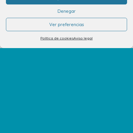
Cómo llegar
Denegar
Plano del Centro
Ver preferencias
Tiendas
Política de cookies
Aviso legal
Restaurantes
Cine y Ocio
Servicios
Eventos y Novedades
Contacto
Contacto
Alquiler de locales