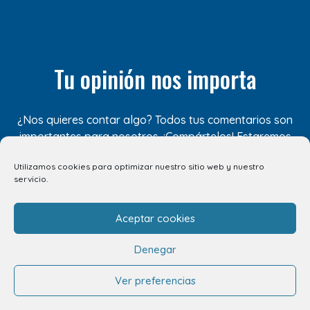
Tu opinión nos importa
¿Nos quieres contar algo? Todos tus comentarios son
importantes para nosotros. ¡Compártelos! Estaremos
encantados de escucharte.
Utilizamos cookies para optimizar nuestro sitio web y nuestro
servicio.
CUÉNTANOSLO AQUÍ
Aceptar cookies
Denegar
Ver preferencias