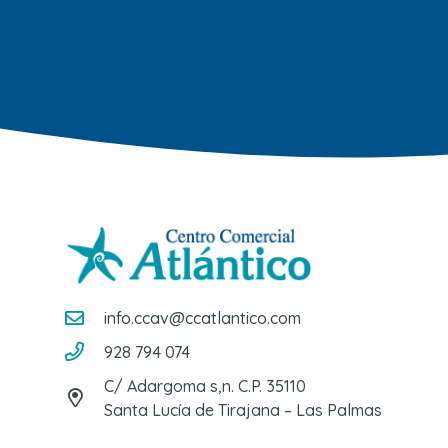
info.ccav@ccatlantico.com
928 794 074
C/ Adargoma s,n. C.P. 35110
Santa Lucía de Tirajana – Las Palmas