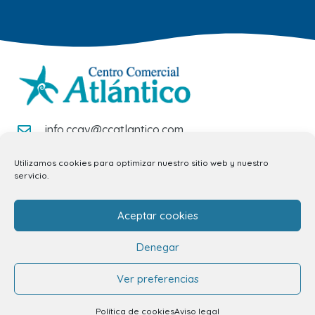
info.ccav@ccatlantico.com
928 794 074
Utilizamos cookies para optimizar nuestro sitio web y nuestro
servicio.
C/ Adargoma s,n. C.P. 35110
Santa Lucía de Tirajana – Las Palmas
Aceptar cookies
El Centro
Denegar
Ver preferencias
Horarios
Política de cookies
Aviso legal
Cómo llegar