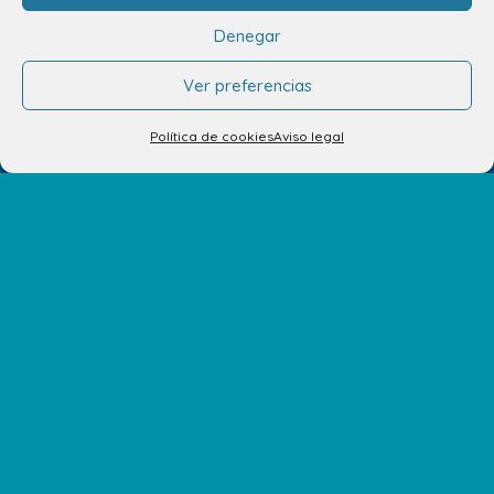
Denegar
¿Nos quieres contar algo? Todos tus comentarios son
importantes para nosotros. ¡Compártelos! Estaremos
Ver preferencias
encantados de escucharte.
Política de cookies
Aviso legal
CUÉNTANOSLO AQUÍ