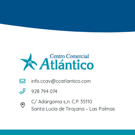
info.ccav@ccatlantico.com
928 794 074
C/ Adargoma s,n. C.P. 35110
Santa Lucía de Tirajana – Las Palmas