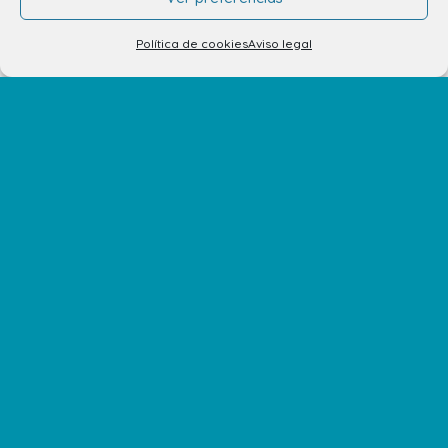
Política de cookies
Aviso legal
info.ccav@ccatlantico.com
928 794 074
C/ Adargoma s,n. C.P. 35110
Santa Lucía de Tirajana – Las Palmas
El Centro
Horarios
Cómo llegar