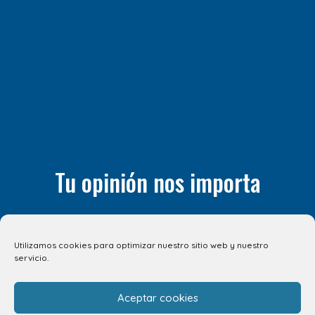
Tu opinión nos importa
¿Nos quieres contar algo? Todos tus comentarios son
importantes para nosotros. ¡Compártelos! Estaremos
Utilizamos cookies para optimizar nuestro sitio web y nuestro
encantados de escucharte.
servicio.
Aceptar cookies
CUÉNTANOSLO AQUÍ