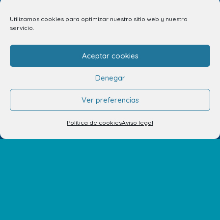
Utilizamos cookies para optimizar nuestro sitio web y nuestro
servicio.
Aceptar cookies
Tu opinión nos importa
Denegar
Ver preferencias
¿Nos quieres contar algo? Todos tus comentarios son
importantes para nosotros. ¡Compártelos! Estaremos
Política de cookies
Aviso legal
encantados de escucharte.
CUÉNTANOSLO AQUÍ